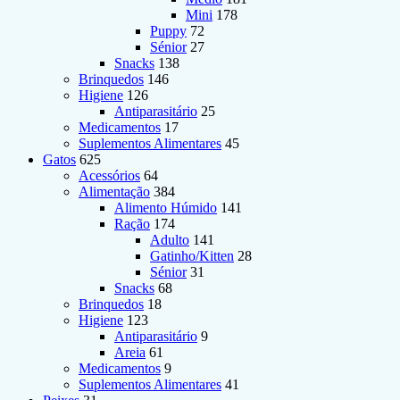
Mini
178
Puppy
72
Sénior
27
Snacks
138
Brinquedos
146
Higiene
126
Antiparasitário
25
Medicamentos
17
Suplementos Alimentares
45
Gatos
625
Acessórios
64
Alimentação
384
Alimento Húmido
141
Ração
174
Adulto
141
Gatinho/Kitten
28
Sénior
31
Snacks
68
Brinquedos
18
Higiene
123
Antiparasitário
9
Areia
61
Medicamentos
9
Suplementos Alimentares
41