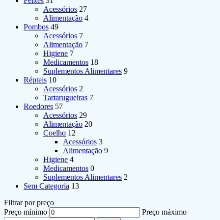
Peixes
31
Acessórios
27
Alimentação
4
Pombos
49
Acessórios
7
Alimentação
7
Higiene
7
Medicamentos
18
Suplementos Alimentares
9
Répteis
10
Acessórios
2
Tartarugueiras
7
Roedores
57
Acessórios
29
Alimentação
20
Coelho
12
Acessórios
3
Alimentação
9
Higiene
4
Medicamentos
0
Suplementos Alimentares
2
Sem Categoria
13
Filtrar por preço
Preço mínimo
Preço máximo