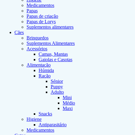
Medicamentos
Papas
Papas de criação
Papas de Lorys
Suplementos alimentares
Cães
Brinquedos
Suplementos Alimentares
Acessórios
Camas, Mantas
Gaiolas e Casotas
Alimentação
Húmida
Ração
Sénior
Puppy
Adulto
Mini
Médio
Maxi
Snacks
Higiene
Antiparasitário
Medicamentos