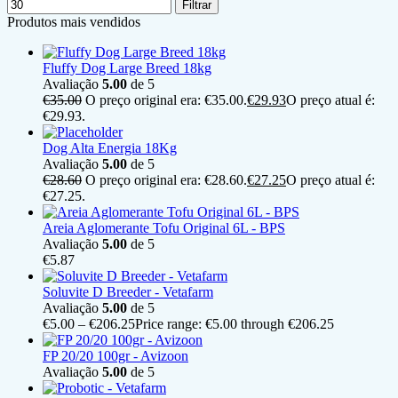
Filtrar
Produtos mais vendidos
Fluffy Dog Large Breed 18kg
Avaliação
5.00
de 5
€
35.00
O preço original era: €35.00.
€
29.93
O preço atual é:
€29.93.
Dog Alta Energia 18Kg
Avaliação
5.00
de 5
€
28.60
O preço original era: €28.60.
€
27.25
O preço atual é:
€27.25.
Areia Aglomerante Tofu Original 6L - BPS
Avaliação
5.00
de 5
€
5.87
Soluvite D Breeder - Vetafarm
Avaliação
5.00
de 5
€
5.00
–
€
206.25
Price range: €5.00 through €206.25
FP 20/20 100gr - Avizoon
Avaliação
5.00
de 5