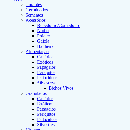
Corantes
Germinados
Sementes
Acessórios
Bebedouro/Comedouro
Ninho
Poleiro
Gaiola
Banheira
Alimentação
Canários
Exóticos
Papagaios
Periquitos
Psitacideos
Silvestres
Bichos Vivos
Granulados
Canários
Exóticos
Papagaios
Periquitos
Psitacideos
Silvestres
Higiene