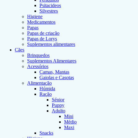
Psitacideos
Silvestres
Higiene
Medicamentos
Papas
Papas de criação
Papas de Lorys
Suplementos alimentares
Cães
Brinquedos
Suplementos Alimentares
Acessórios
Camas, Mantas
Gaiolas e Casotas
Alimentação
Húmida
Ração
Sénior
Puppy
Adulto
Mini
Médio
Maxi
Snacks