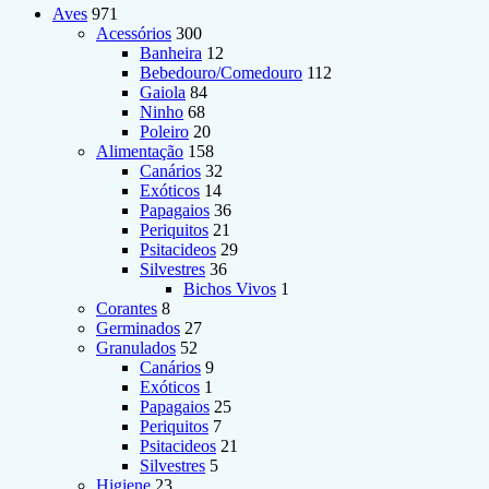
Aves
971
Acessórios
300
Banheira
12
Bebedouro/Comedouro
112
Gaiola
84
Ninho
68
Poleiro
20
Alimentação
158
Canários
32
Exóticos
14
Papagaios
36
Periquitos
21
Psitacideos
29
Silvestres
36
Bichos Vivos
1
Corantes
8
Germinados
27
Granulados
52
Canários
9
Exóticos
1
Papagaios
25
Periquitos
7
Psitacideos
21
Silvestres
5
Higiene
23