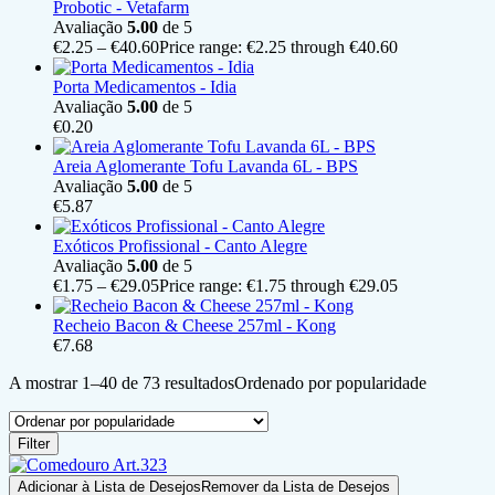
Probotic - Vetafarm
Avaliação
5.00
de 5
€
2.25
–
€
40.60
Price range: €2.25 through €40.60
Porta Medicamentos - Idia
Avaliação
5.00
de 5
€
0.20
Areia Aglomerante Tofu Lavanda 6L - BPS
Avaliação
5.00
de 5
€
5.87
Exóticos Profissional - Canto Alegre
Avaliação
5.00
de 5
€
1.75
–
€
29.05
Price range: €1.75 through €29.05
Recheio Bacon & Cheese 257ml - Kong
€
7.68
A mostrar 1–40 de 73 resultados
Ordenado por popularidade
Filter
Adicionar à Lista de Desejos
Remover da Lista de Desejos