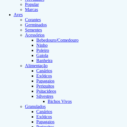
Popular
Marcas
Aves
Corantes
Germinados
Sementes
Acessórios
Bebedouro/Comedouro
Ninho
Poleiro
Gaiola
Banheira
Alimentação
Canários
Exóticos
Papagaios
Periquitos
Psitacideos
Silvestres
Bichos Vivos
Granulados
Canários
Exóticos
Papagaios
Periquitos