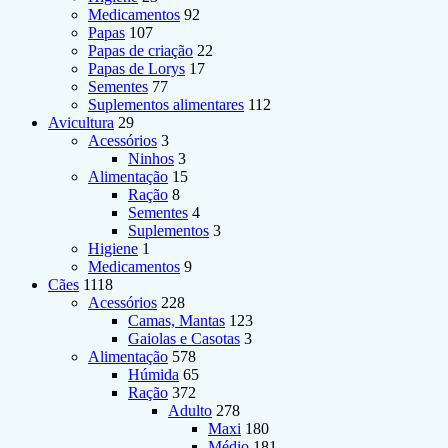
Medicamentos
92
Papas
107
Papas de criação
22
Papas de Lorys
17
Sementes
77
Suplementos alimentares
112
Avicultura
29
Acessórios
3
Ninhos
3
Alimentação
15
Ração
8
Sementes
4
Suplementos
3
Higiene
1
Medicamentos
9
Cães
1118
Acessórios
228
Camas, Mantas
123
Gaiolas e Casotas
3
Alimentação
578
Húmida
65
Ração
372
Adulto
278
Maxi
180
Médio
181