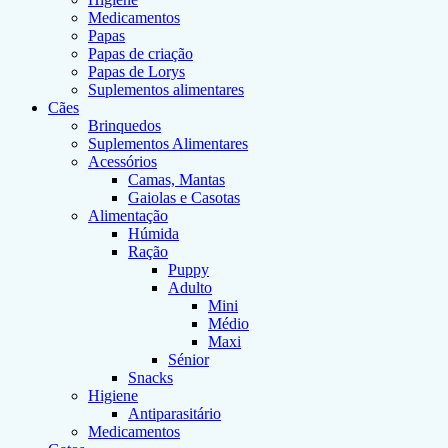
Medicamentos
Papas
Papas de criação
Papas de Lorys
Suplementos alimentares
Cães
Brinquedos
Suplementos Alimentares
Acessórios
Camas, Mantas
Gaiolas e Casotas
Alimentação
Húmida
Ração
Puppy
Adulto
Mini
Médio
Maxi
Sénior
Snacks
Higiene
Antiparasitário
Medicamentos