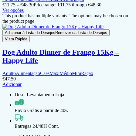
€
11.75
–
€
48.30
Price range: €11.75 through €48.30
Ver opções
This product has multiple variants. The options may be chosen on
the product page
Adicionar à Lista de Desejos
Remover da Lista de Desejos
Vista Rápida
Dog Adulto Dinner de Frango 15Kg –
Happy Life
Adulto
Alimentação
Cães
Maxi
Médio
Mini
Ração
€
47.50
Adicionar
Desc. Levantamento Loja
Envio Grátis a partir de 40€
Entregas 24/48H Cont.