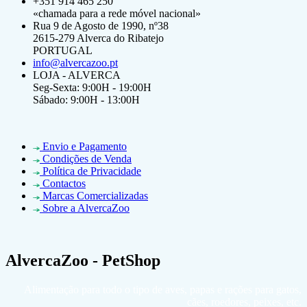
+351 914 465 250
«chamada para a rede móvel nacional»
Rua 9 de Agosto de 1990, nº38
2615-279 Alverca do Ribatejo
PORTUGAL
info@alvercazoo.pt
LOJA - ALVERCA
Seg-Sexta: 9:00H - 19:00H
Sábado: 9:00H - 13:00H
Envio e Pagamento
Condições de Venda
Política de Privacidade
Contactos
Marcas Comercializadas
Sobre a AlvercaZoo
AlvercaZoo - PetShop
Alimentação para todo o tipo de aves, papas e rações para gatos,
cães, roedores, peixes, etc.