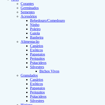
Corantes
Germinados
Sementes
Acessórios
Bebedouro/Comedouro
Ninho
Poleiro
Gaiola
Banheira
Alimentação
Canários
Exóticos
Papagaios
Periquitos
Psitacideos
Silvestres
Bichos Vivos
Granulados
Canários
Exóticos
Papagaios
Periquitos
Psitacideos
Silvestres
Higiene