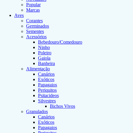
Popular
Marcas
Aves
Corantes
Germinados
Sementes
Acessórios
Bebedouro/Comedouro
Ninho
Poleiro
Gaiola
Banheira
Alimentação
Canários
Exóticos
Papagaios
Periquitos
Psitacideos
Silvestres
Bichos Vivos
Granulados
Canários
Exóticos
Papagaios
Periquitos