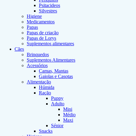
Psitacideos
Silvestres
Higiene
Medicamentos
Papas
Papas de criação
Papas de Lorys
Suplementos alimentares
Cães
Brinquedos
Suplementos Alimentares
Acessórios
Camas, Mantas
Gaiolas e Casotas
Alimentação
Húmida
Ração
Puppy
Adulto
Mini
Médio
Maxi
Sénior
Snacks