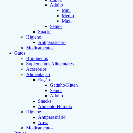
Adulto
Mini
Médio
Maxi
Sénior
Snacks
Higiene
Antiparasitário
Medicamentos
Gatos
Brinquedos
Suplementos Alimentares
Acessórios
Alimentação
Ração
Gatinho/Kitten
Sénior
Adulto
Snacks
Alimento Húmido
Higiene
Antiparasitário
Areia
Medicamentos