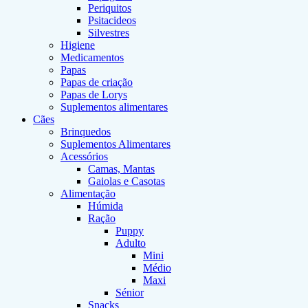
Periquitos
Psitacideos
Silvestres
Higiene
Medicamentos
Papas
Papas de criação
Papas de Lorys
Suplementos alimentares
Cães
Brinquedos
Suplementos Alimentares
Acessórios
Camas, Mantas
Gaiolas e Casotas
Alimentação
Húmida
Ração
Puppy
Adulto
Mini
Médio
Maxi
Sénior
Snacks