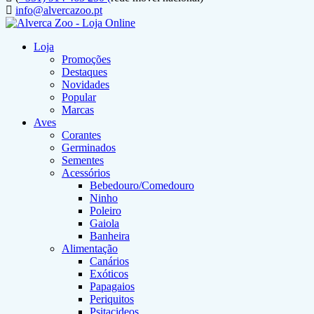
info@alvercazoo.pt
Loja
Promoções
Destaques
Novidades
Popular
Marcas
Aves
Corantes
Germinados
Sementes
Acessórios
Bebedouro/Comedouro
Ninho
Poleiro
Gaiola
Banheira
Alimentação
Canários
Exóticos
Papagaios
Periquitos
Psitacideos