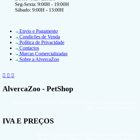
Seg-Sexta: 9:00H - 19:00H
Sábado: 9:00H - 13:00H
Envio e Pagamento
Condições de Venda
Política de Privacidade
Contactos
Marcas Comercializadas
Sobre a AlvercaZoo
AlvercaZoo - PetShop
Alimentação para todo o tipo de aves, papas e rações para gatos,
cães, roedores, peixes, etc.
IVA E PREÇOS
Todos os preços incluem IVA à taxa legal em vigor.
Nota: preços sujeitos a alteração sem aviso prévio.