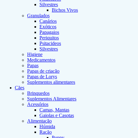
Silvestres
Bichos Vivos
Granulados
Canários
Exóticos
Papagaios
Periquitos
Psitacideos
Silvestres
Higiene
Medicamentos
Papas
Papas de criação
Papas de Lorys
Suplementos alimentares
Cães
Brinquedos
Suplementos Alimentares
Acessórios
Camas, Mantas
Gaiolas e Casotas
Alimentação
Húmida
Ração
Puppy