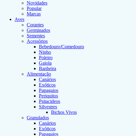
Novidades
Popular
Marcas
Aves
Corantes
Germinados
Sementes
Acessórios
Bebedouro/Comedouro
Ninho
Poleiro
Gaiola
Banheira
Alimentação
Canários
Exóticos
Papagaios
Periquitos
Psitacideos
Silvestres
Bichos Vivos
Granulados
Canários
Exóticos
Papagaios