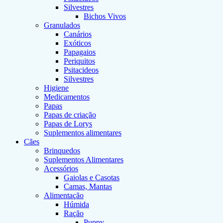
Silvestres
Bichos Vivos
Granulados
Canários
Exóticos
Papagaios
Periquitos
Psitacideos
Silvestres
Higiene
Medicamentos
Papas
Papas de criação
Papas de Lorys
Suplementos alimentares
Cães
Brinquedos
Suplementos Alimentares
Acessórios
Gaiolas e Casotas
Camas, Mantas
Alimentação
Húmida
Ração
Puppy