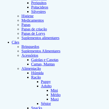
Periquitos
Psitacideos
Silvestres
Higiene
Medicamentos
Papas
Papas de criação
Papas de Lorys
Suplementos alimentares
Cães
Brinquedos
Suplementos Alimentares
Acessórios
Gaiolas e Casotas
Camas, Mantas
Alimentação
Húmida
Ração
Puppy
Adulto
Mini
Médio
Maxi
Sénior
Snacks