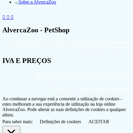
Sobre a AlvercaZoo
AlvercaZoo - PetShop
Alimentação para todo o tipo de aves, papas e rações para gatos,
cães, roedores, peixes, etc.
IVA E PREÇOS
Todos os preços incluem IVA à taxa legal em vigor.
Nota: preços sujeitos a alteração sem aviso prévio.
© AlvercaZoo – desenvolvido por
BEWEB
Ao continuar a navegar está a consentir a utilização de cookies -
estes melhoram a sua experiência de utilização na loja online
AlvercaZoo. Pode alterar as suas definições de cookies a qualquer
altura.
Para saber mais:
Definições de cookies
ACEITAR