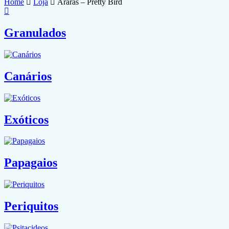
Home
Loja
Araras – Pretty Bird
Granulados
Canários
Exóticos
Papagaios
Periquitos