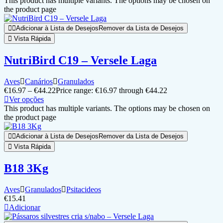
This product has multiple variants. The options may be chosen on
the product page
Adicionar à Lista de Desejos
Remover da Lista de Desejos
Vista Rápida
NutriBird C19 – Versele Laga
Aves
Canários
Granulados
€
16.97
–
€
44.22
Price range: €16.97 through €44.22
Ver opções
This product has multiple variants. The options may be chosen on
the product page
Adicionar à Lista de Desejos
Remover da Lista de Desejos
Vista Rápida
B18 3Kg
Aves
Granulados
Psitacideos
€
15.41
Adicionar