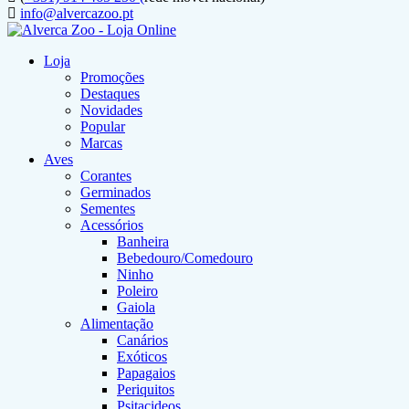
info@alvercazoo.pt
Loja
Promoções
Destaques
Novidades
Popular
Marcas
Aves
Corantes
Germinados
Sementes
Acessórios
Banheira
Bebedouro/Comedouro
Ninho
Poleiro
Gaiola
Alimentação
Canários
Exóticos
Papagaios
Periquitos
Psitacideos