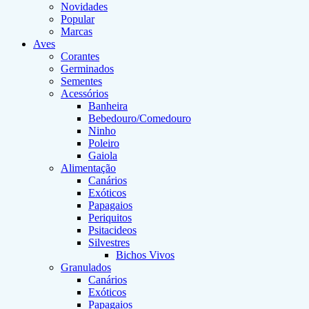
Novidades
Popular
Marcas
Aves
Corantes
Germinados
Sementes
Acessórios
Banheira
Bebedouro/Comedouro
Ninho
Poleiro
Gaiola
Alimentação
Canários
Exóticos
Papagaios
Periquitos
Psitacideos
Silvestres
Bichos Vivos
Granulados
Canários
Exóticos
Papagaios