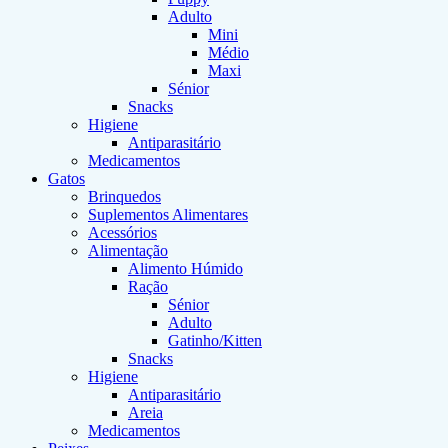
Adulto
Mini
Médio
Maxi
Sénior
Snacks
Higiene
Antiparasitário
Medicamentos
Gatos
Brinquedos
Suplementos Alimentares
Acessórios
Alimentação
Alimento Húmido
Ração
Sénior
Adulto
Gatinho/Kitten
Snacks
Higiene
Antiparasitário
Areia
Medicamentos