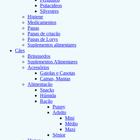
Psitacideos
Silvestres
Higiene
Medicamentos
Papas
Papas de criação
Papas de Lorys
Suplementos alimentares
Cães
Brinquedos
Suplementos Alimentares
Acessórios
Gaiolas e Casotas
Camas, Mantas
Alimentação
Snacks
Húmida
Ração
Puppy
Adulto
Mini
Médio
Maxi
Sénior