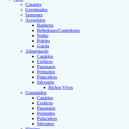
Corantes
Germinados
Sementes
Acessórios
Banheira
Bebedouro/Comedouro
Ninho
Poleiro
Gaiola
Alimentação
Canários
Exóticos
Papagaios
Periquitos
Psitacideos
Silvestres
Bichos Vivos
Granulados
Canários
Exóticos
Papagaios
Periquitos
Psitacideos
Silvestres
Higiene