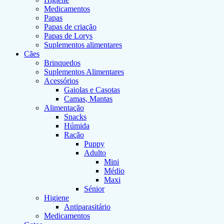
Medicamentos
Papas
Papas de criação
Papas de Lorys
Suplementos alimentares
Cães
Brinquedos
Suplementos Alimentares
Acessórios
Gaiolas e Casotas
Camas, Mantas
Alimentação
Snacks
Húmida
Ração
Puppy
Adulto
Mini
Médio
Maxi
Sénior
Higiene
Antiparasitário
Medicamentos