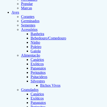
Popular
Marcas
Aves
Corantes
Germinados
Sementes
Acessórios
Banheira
Bebedouro/Comedouro
Ninho
Poleiro
Gaiola
Alimentação
Canários
Exóticos
Papagaios
Periquitos
Psitacideos
Silvestres
Bichos Vivos
Granulados
Canários
Exóticos
Papagaios
Periquitos