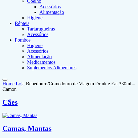
Coelho
Acessórios
Alimentação
Higiene
Répteis
Tartarugueiras
Acessórios
Pombos
Higiene
Acessórios
Alimentação
Medicamentos
Suplementos Alimentares
Home
Loja
Bebedouro/Comedouro de Viagem Drink e Eat 330ml –
Camon
Cães
Camas, Mantas