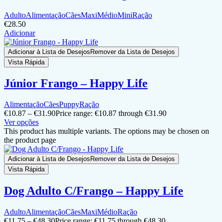
Adulto
Alimentação
Cães
Maxi
Médio
Mini
Ração
€
28.50
Adicionar
Adicionar à Lista de Desejos
Remover da Lista de Desejos
Vista Rápida
Júnior Frango – Happy Life
Alimentação
Cães
Puppy
Ração
€
10.87
–
€
31.90
Price range: €10.87 through €31.90
Ver opções
This product has multiple variants. The options may be chosen on
the product page
Adicionar à Lista de Desejos
Remover da Lista de Desejos
Vista Rápida
Dog Adulto C/Frango – Happy Life
Adulto
Alimentação
Cães
Maxi
Médio
Ração
€
11.75
–
€
48.30
Price range: €11.75 through €48.30