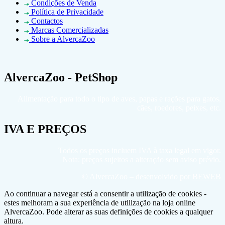
Condições de Venda
Política de Privacidade
Contactos
Marcas Comercializadas
Sobre a AlvercaZoo
AlvercaZoo - PetShop
Alimentação para todo o tipo de aves, papas e rações para gatos,
cães, roedores, peixes, etc.
IVA E PREÇOS
Todos os preços incluem IVA à taxa legal em vigor.
Nota: preços sujeitos a alteração sem aviso prévio.
© AlvercaZoo – desenvolvido por
BEWEB
Ao continuar a navegar está a consentir a utilização de cookies -
estes melhoram a sua experiência de utilização na loja online
AlvercaZoo. Pode alterar as suas definições de cookies a qualquer
altura.