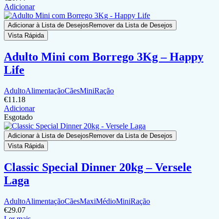
Adicionar
Adicionar à Lista de Desejos
Remover da Lista de Desejos
Vista Rápida
Adulto Mini com Borrego 3Kg – Happy
Life
Adulto
Alimentação
Cães
Mini
Ração
€
11.18
Adicionar
Esgotado
Adicionar à Lista de Desejos
Remover da Lista de Desejos
Vista Rápida
Classic Special Dinner 20kg – Versele
Laga
Adulto
Alimentação
Cães
Maxi
Médio
Mini
Ração
€
29.07
Ler mais