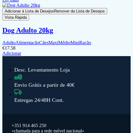
Adicionar à Lista de Desejos
Remover da Lista de Desejos
Vista Rápida
Dog Adulto 20kg
Adulto
Alimentação
Cães
Maxi
Médio
Mini
Ração
€
17.58
Adicionar
Desc. Levantamento Loja
Envio Grátis a partir de 40€
Entregas 24/48H Cont.
+351 914 465 250
«chamada para a rede móvel nacional»