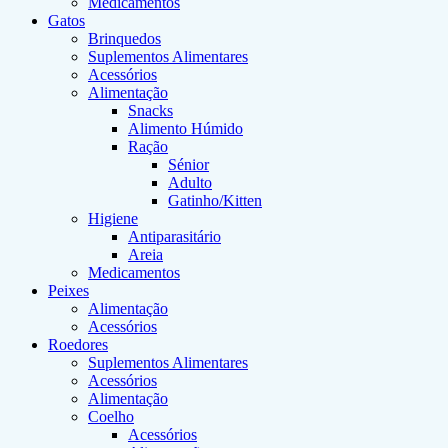
Medicamentos
Gatos
Brinquedos
Suplementos Alimentares
Acessórios
Alimentação
Snacks
Alimento Húmido
Ração
Sénior
Adulto
Gatinho/Kitten
Higiene
Antiparasitário
Areia
Medicamentos
Peixes
Alimentação
Acessórios
Roedores
Suplementos Alimentares
Acessórios
Alimentação
Coelho
Acessórios