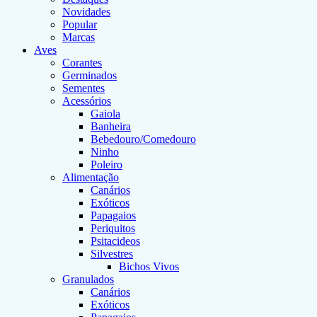
Novidades
Popular
Marcas
Aves
Corantes
Germinados
Sementes
Acessórios
Gaiola
Banheira
Bebedouro/Comedouro
Ninho
Poleiro
Alimentação
Canários
Exóticos
Papagaios
Periquitos
Psitacideos
Silvestres
Bichos Vivos
Granulados
Canários
Exóticos