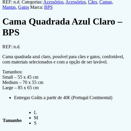
REF:
n.d.
Categorias:
Acessórios
,
Acessórios
,
Cães
,
Camas,
Mantas
,
Gatos
Marca:
BPS
Cama Quadrada Azul Claro –
BPS
REF:
n.d.
Cama quadrada azul claro, possível para cães e gatos, confortável,
com materiais selecionados e com a opção de ser lavável.
Tamanhos:
Small – 55 x 45 cm
Medium – 70 x 55 cm
Large – 85 x 65 cm
Entregas Grátis a partir de 40€ (Portugal Continental)
L
M
Tamanho
S