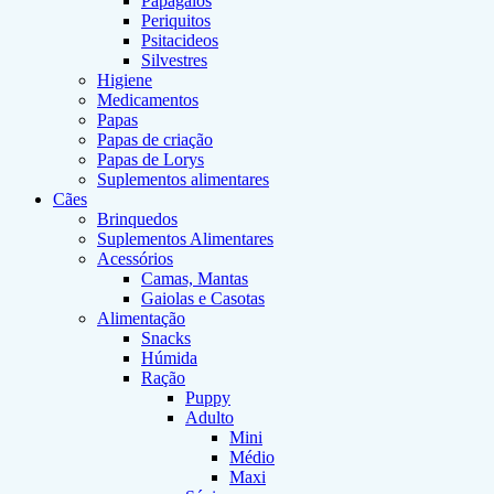
Papagaios
Periquitos
Psitacideos
Silvestres
Higiene
Medicamentos
Papas
Papas de criação
Papas de Lorys
Suplementos alimentares
Cães
Brinquedos
Suplementos Alimentares
Acessórios
Camas, Mantas
Gaiolas e Casotas
Alimentação
Snacks
Húmida
Ração
Puppy
Adulto
Mini
Médio
Maxi