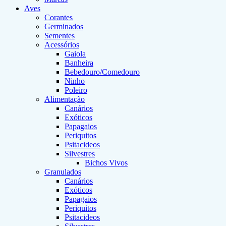
Aves
Corantes
Germinados
Sementes
Acessórios
Gaiola
Banheira
Bebedouro/Comedouro
Ninho
Poleiro
Alimentação
Canários
Exóticos
Papagaios
Periquitos
Psitacideos
Silvestres
Bichos Vivos
Granulados
Canários
Exóticos
Papagaios
Periquitos
Psitacideos