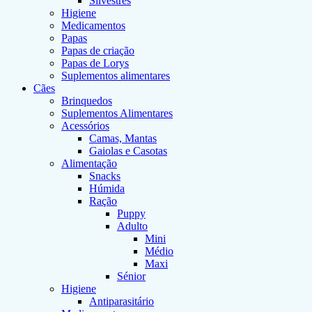
Silvestres
Higiene
Medicamentos
Papas
Papas de criação
Papas de Lorys
Suplementos alimentares
Cães
Brinquedos
Suplementos Alimentares
Acessórios
Camas, Mantas
Gaiolas e Casotas
Alimentação
Snacks
Húmida
Ração
Puppy
Adulto
Mini
Médio
Maxi
Sénior
Higiene
Antiparasitário