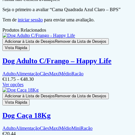
Seja o primeiro a avaliar “Cama Quadrada Azul Claro – BPS”
Tem de
iniciar sessão
para enviar uma avaliação.
Produtos Relacionados
Adicionar à Lista de Desejos
Remover da Lista de Desejos
Vista Rápida
Dog Adulto C/Frango – Happy Life
Adulto
Alimentação
Cães
Maxi
Médio
Ração
€
11.75
–
€
48.30
Ver opções
Adicionar à Lista de Desejos
Remover da Lista de Desejos
Vista Rápida
Dog Caça 18Kg
Adulto
Alimentação
Cães
Maxi
Médio
Mini
Ração
€
20.44