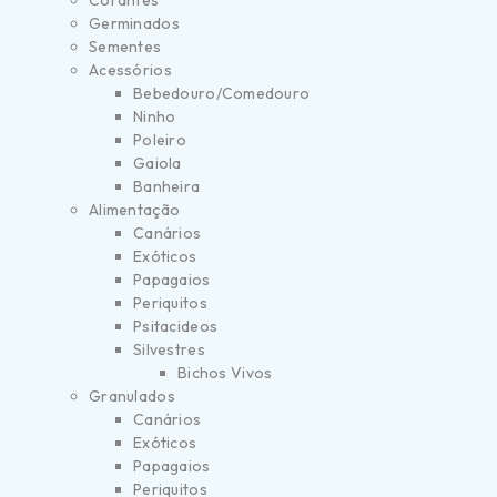
Corantes
Germinados
Sementes
Acessórios
Bebedouro/Comedouro
Ninho
Poleiro
Gaiola
Banheira
Alimentação
Canários
Exóticos
Papagaios
Periquitos
Psitacideos
Silvestres
Bichos Vivos
Granulados
Canários
Exóticos
Papagaios
Periquitos