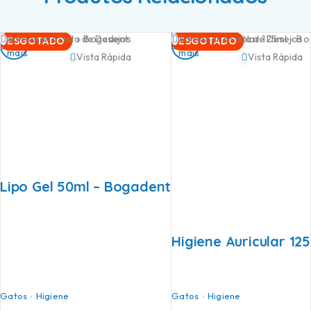
Ler
Ler
Adicionar à Lista de Desejos
Adicionar à Lista de Desejos
ESGOTADO
ESGOTADO
mais
mais
Vista Rápida
Vista Rápida
Lipo Gel 50ml – Bogadent
Higiene Auricular 12
Gatos
Higiene
Gatos
Higiene