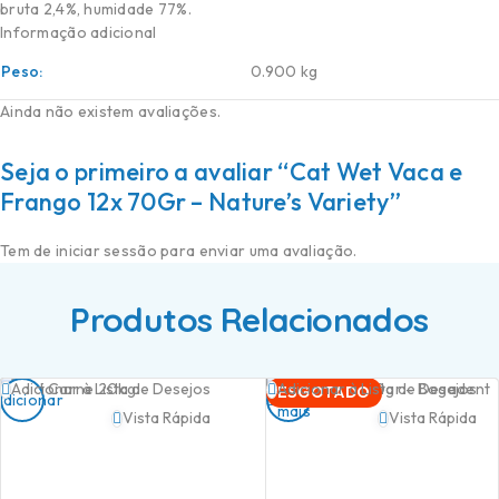
bruta 2,4%, humidade 77%.
Informação adicional
Peso
0.900 kg
Ainda não existem avaliações.
Seja o primeiro a avaliar “Cat Wet Vaca e
Frango 12x 70Gr – Nature’s Variety”
Tem de
iniciar sessão
para enviar uma avaliação.
Produtos Relacionados
Ler
Adicionar à Lista de Desejos
Adicionar à Lista de Desejos
ESGOTADO
Adicionar
mais
Vista Rápida
Vista Rápida