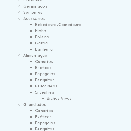
Corantes
Germinados
Sementes
Acessórios
Bebedouro/Comedouro
Ninho
Poleiro
Gaiola
Banheira
Alimentação
Canários
Exóticos
Papagaios
Periquitos
Psitacideos
Silvestres
Bichos Vivos
Granulados
Canários
Exóticos
Papagaios
Periquitos