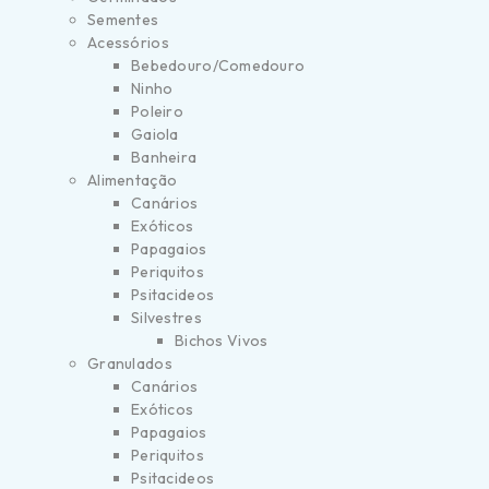
Sementes
Acessórios
Bebedouro/Comedouro
Ninho
Poleiro
Gaiola
Banheira
Alimentação
Canários
Exóticos
Papagaios
Periquitos
Psitacideos
Silvestres
Bichos Vivos
Granulados
Canários
Exóticos
Papagaios
Periquitos
Psitacideos