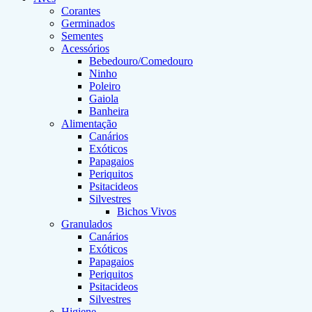
Corantes
Germinados
Sementes
Acessórios
Bebedouro/Comedouro
Ninho
Poleiro
Gaiola
Banheira
Alimentação
Canários
Exóticos
Papagaios
Periquitos
Psitacideos
Silvestres
Bichos Vivos
Granulados
Canários
Exóticos
Papagaios
Periquitos
Psitacideos
Silvestres
Higiene