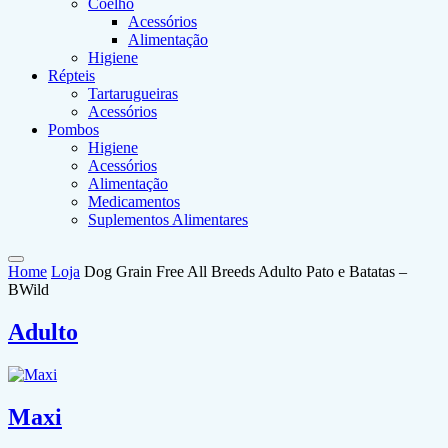
Coelho
Acessórios
Alimentação
Higiene
Répteis
Tartarugueiras
Acessórios
Pombos
Higiene
Acessórios
Alimentação
Medicamentos
Suplementos Alimentares
Home
Loja
Dog Grain Free All Breeds Adulto Pato e Batatas –
BWild
Adulto
Maxi