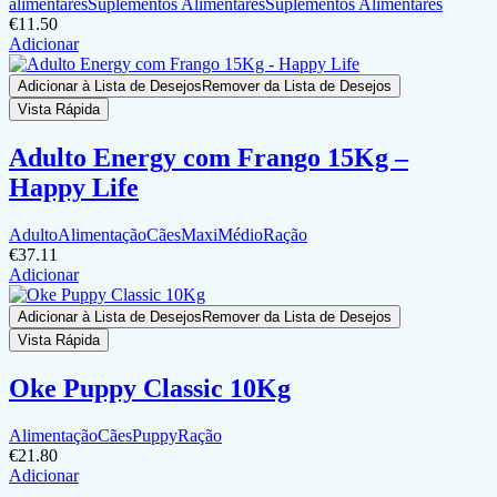
alimentares
Suplementos Alimentares
Suplementos Alimentares
€
11.50
Adicionar
Adicionar à Lista de Desejos
Remover da Lista de Desejos
Vista Rápida
Adulto Energy com Frango 15Kg –
Happy Life
Adulto
Alimentação
Cães
Maxi
Médio
Ração
€
37.11
Adicionar
Adicionar à Lista de Desejos
Remover da Lista de Desejos
Vista Rápida
Oke Puppy Classic 10Kg
Alimentação
Cães
Puppy
Ração
€
21.80
Adicionar