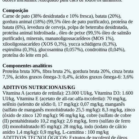
Composição
Carne de pato (38% desidratada e 10% fresca), batata (20%),
gordura animal (18%) (99,5% óleo de pato purificado), proteína de
batata (6%), levedura de cerveja, polpa de beterraba desidratada,
proteína animal hidrolisada , óleo de peixe (99,5% óleo de salmão
purificado), minerais, mananoligossacarídeos (MOS 1%),
xilooligossacarídeo (XOS 0,3%), yucca schidigera (0,3%),
espirulina (0,3%), glucosamina (0,057%), condroitina (0,04%),
proteína do leite em pó.
Componentes analíticos
Proteína bruta 30%, fibra bruta 2%, gordura bruta 20%, cinza bruta
7,5%, ácidos graxos ômega-3: 0,4%, ácidos graxos ômega-6: 3,6%
ADITIVOS NUTRICIONAIS/KG
Vitamina A (acetato de retinila): 23.000 UI/kg, Vitamina D3: 1.600
UI/kg, Vitamina E (acetato de all-rac-alfa-tocoferila): 70 mg/kg,
selênio (selenito de sódio 0, 17 mg/kg): 0,07 mg/kg, manganês
(sulfato de manganês monohidratado 25,5 mg/kg): 8,3 mg/kg, zinco
(óxido de zinco 120 mg/kg): 96 mg/kg kg, cobre (sulfato de cobre
(II) pentahidratado 10,2 mg/kg): 2,6 mg/kg, ferro (sulfato de ferro
(II) monohidratado 85 mg/kg): 28 mg/kg, iodo (iodato de cálcio
anidro 1,4 mg/kg): 0,9 mg/kg, L-carnitina : 100 mg/kg
ADITIVOS TECNOLÓGICOS: Extratos de tocoferol de óleos