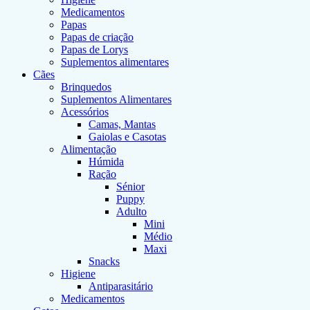
Medicamentos
Papas
Papas de criação
Papas de Lorys
Suplementos alimentares
Cães
Brinquedos
Suplementos Alimentares
Acessórios
Camas, Mantas
Gaiolas e Casotas
Alimentação
Húmida
Ração
Sénior
Puppy
Adulto
Mini
Médio
Maxi
Snacks
Higiene
Antiparasitário
Medicamentos