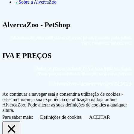
Sobre a AlvercaZoo
AlvercaZoo - PetShop
Alimentação para todo o tipo de aves, papas e rações para gatos,
cães, roedores, peixes, etc.
IVA E PREÇOS
Todos os preços incluem IVA à taxa legal em vigor.
Nota: preços sujeitos a alteração sem aviso prévio.
© AlvercaZoo – desenvolvido por
BEWEB
Ao continuar a navegar está a consentir a utilização de cookies -
estes melhoram a sua experiência de utilização na loja online
AlvercaZoo. Pode alterar as suas definições de cookies a qualquer
altura.
Para saber mais:
Definições de cookies
ACEITAR