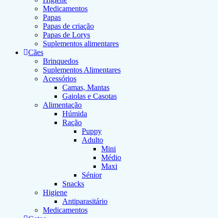
Medicamentos
Papas
Papas de criação
Papas de Lorys
Suplementos alimentares
Cães
Brinquedos
Suplementos Alimentares
Acessórios
Camas, Mantas
Gaiolas e Casotas
Alimentação
Húmida
Ração
Puppy
Adulto
Mini
Médio
Maxi
Sénior
Snacks
Higiene
Antiparasitário
Medicamentos