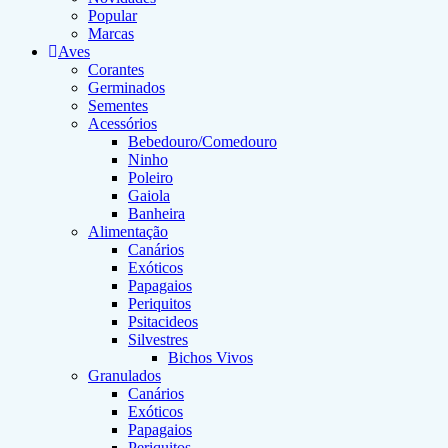
Popular
Marcas
Aves
Corantes
Germinados
Sementes
Acessórios
Bebedouro/Comedouro
Ninho
Poleiro
Gaiola
Banheira
Alimentação
Canários
Exóticos
Papagaios
Periquitos
Psitacideos
Silvestres
Bichos Vivos
Granulados
Canários
Exóticos
Papagaios
Periquitos