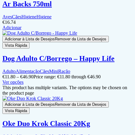
Ar Backs 750ml
Aves
Cães
Higiene
Higiene
€
16.74
Adicionar
Adicionar à Lista de Desejos
Remover da Lista de Desejos
Vista Rápida
Dog Adulto C/Borrego – Happy Life
Adulto
Alimentação
Cães
Mini
Ração
€
11.80
–
€
46.90
Price range: €11.80 through €46.90
Ver opções
This product has multiple variants. The options may be chosen on
the product page
Adicionar à Lista de Desejos
Remover da Lista de Desejos
Vista Rápida
Oke Duo Krok Classic 20Kg