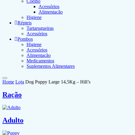
Coelho
Acessórios
Alimentação
Higiene
Répteis
Tartarugueiras
Acessórios
Pombos
Higiene
Acessórios
Alimentação
Medicamentos
Suplementos Alimentares
Home
Loja
Dog Puppy Large 14,5Kg – Hill’s
Ração
Adulto