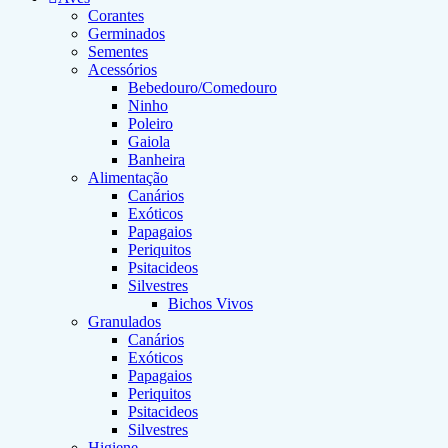
Corantes
Germinados
Sementes
Acessórios
Bebedouro/Comedouro
Ninho
Poleiro
Gaiola
Banheira
Alimentação
Canários
Exóticos
Papagaios
Periquitos
Psitacideos
Silvestres
Bichos Vivos
Granulados
Canários
Exóticos
Papagaios
Periquitos
Psitacideos
Silvestres
Higiene