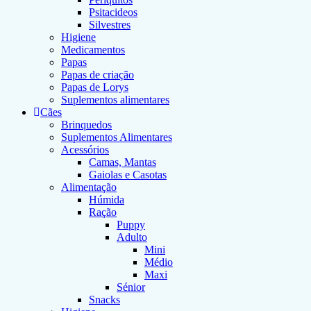
Psitacideos
Silvestres
Higiene
Medicamentos
Papas
Papas de criação
Papas de Lorys
Suplementos alimentares
Cães
Brinquedos
Suplementos Alimentares
Acessórios
Camas, Mantas
Gaiolas e Casotas
Alimentação
Húmida
Ração
Puppy
Adulto
Mini
Médio
Maxi
Sénior
Snacks