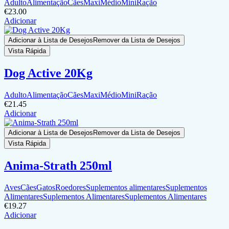
Adulto
Alimentação
Cães
Maxi
Médio
Mini
Ração
€
23.00
Adicionar
Adicionar à Lista de Desejos
Remover da Lista de Desejos
Vista Rápida
Dog Active 20Kg
Adulto
Alimentação
Cães
Maxi
Médio
Mini
Ração
€
21.45
Adicionar
Adicionar à Lista de Desejos
Remover da Lista de Desejos
Vista Rápida
Anima-Strath 250ml
Aves
Cães
Gatos
Roedores
Suplementos alimentares
Suplementos
Alimentares
Suplementos Alimentares
Suplementos Alimentares
€
19.27
Adicionar