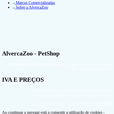
Marcas Comercializadas
Sobre a AlvercaZoo
AlvercaZoo - PetShop
Alimentação para todo o tipo de aves, papas e rações para gatos,
cães, roedores, peixes, etc.
IVA E PREÇOS
Todos os preços incluem IVA à taxa legal em vigor.
Nota: preços sujeitos a alteração sem aviso prévio.
© AlvercaZoo – desenvolvido por
BEWEB
Ao continuar a navegar está a consentir a utilização de cookies -