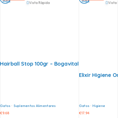
mais
mais
Vista Rápida
Vista
Hairball Stop 100gr – Bogavital
Elixir Higiene 
Gatos
Suplementos Alimentares
Gatos
Higiene
€
9.68
€
17.94