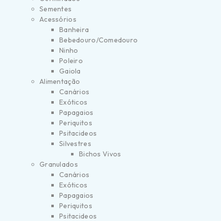
Sementes
Acessórios
Banheira
Bebedouro/Comedouro
Ninho
Poleiro
Gaiola
Alimentação
Canários
Exóticos
Papagaios
Periquitos
Psitacideos
Silvestres
Bichos Vivos
Granulados
Canários
Exóticos
Papagaios
Periquitos
Psitacideos