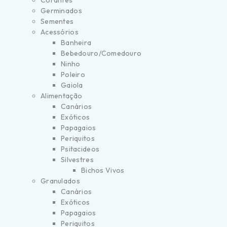
Corantes
Germinados
Sementes
Acessórios
Banheira
Bebedouro/Comedouro
Ninho
Poleiro
Gaiola
Alimentação
Canários
Exóticos
Papagaios
Periquitos
Psitacideos
Silvestres
Bichos Vivos
Granulados
Canários
Exóticos
Papagaios
Periquitos