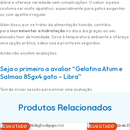
diária e oferece variedade sem complicações. O sabor a peixe
costuma ser muito apelativo, especialmente para gatos exigentes
ou com apetite irregular.
Além disso, por se tratar de alimentação húmida, contribui
para
incrementar a hidratação
no dia a dia graças ao seu
elevado teor de humidade. Sirva à temperatura ambiente e ofereça
uma opção prática, saborosa e pronta em segundos.
Ainda não existem avaliações.
Seja o primeiro a avaliar “Gelatina Atum e
Salmao 85gx4 gato – Libra”
Tem de
iniciar sessão
para enviar uma avaliação.
Produtos Relacionados
Ler
Ler
Adicionar à Lista de Desejos
Adicionar à Lista de 
ESGOTADO
ESGOTADO