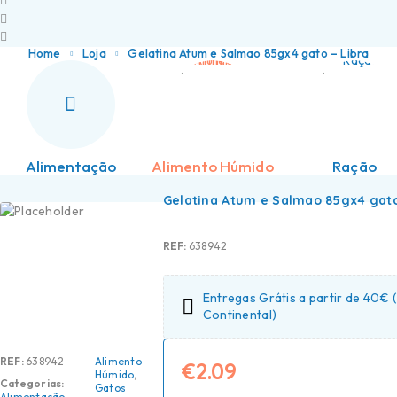
Home
Loja
Gelatina Atum e Salmao 85gx4 gato – Libra
Alimentação
Alimento Húmido
Ração
Gelatina Atum e Salmao 85gx4 gato
REF:
638942
Entregas Grátis a partir de 40€ 
Continental)
REF:
638942
Alimento
€
2.09
Húmido
,
Categorias:
Gatos
Alimentação
,