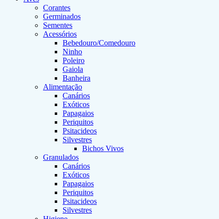
Corantes
Germinados
Sementes
Acessórios
Bebedouro/Comedouro
Ninho
Poleiro
Gaiola
Banheira
Alimentação
Canários
Exóticos
Papagaios
Periquitos
Psitacideos
Silvestres
Bichos Vivos
Granulados
Canários
Exóticos
Papagaios
Periquitos
Psitacideos
Silvestres
Higiene