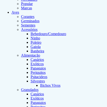
Popular
Marcas
Aves
Corantes
Germinados
Sementes
Acessórios
Bebedouro/Comedouro
Ninho
Poleiro
Gaiola
Banheira
Alimentação
Canários
Exóticos
Papagaios
Periquitos
Psitacideos
Silvestres
Bichos Vivos
Granulados
Canários
Exóticos
Papagaios
Periquitos