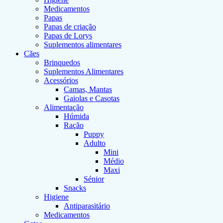
Medicamentos
Papas
Papas de criação
Papas de Lorys
Suplementos alimentares
Cães
Brinquedos
Suplementos Alimentares
Acessórios
Camas, Mantas
Gaiolas e Casotas
Alimentação
Húmida
Ração
Puppy
Adulto
Mini
Médio
Maxi
Sénior
Snacks
Higiene
Antiparasitário
Medicamentos