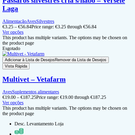
Pássaros silvestres cria s/nabo – Versele
Laga
Alimentação
Aves
Silvestres
€
3.25
–
€
56.84
Price range: €3.25 through €56.84
Ver opções
This product has multiple variants. The options may be chosen on
the product page
Esgotado
Adicionar à Lista de Desejos
Remover da Lista de Desejos
Vista Rápida
Multivet – Vetafarm
Aves
Suplementos alimentares
€
19.00
–
€
187.25
Price range: €19.00 through €187.25
Ver opções
This product has multiple variants. The options may be chosen on
the product page
Desc. Levantamento Loja