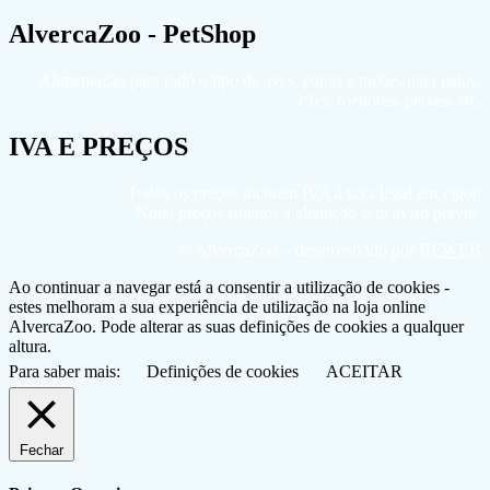
AlvercaZoo - PetShop
Alimentação para todo o tipo de aves, papas e rações para gatos,
cães, roedores, peixes, etc.
IVA E PREÇOS
Todos os preços incluem IVA à taxa legal em vigor.
Nota: preços sujeitos a alteração sem aviso prévio.
© AlvercaZoo – desenvolvido por
BEWEB
Ao continuar a navegar está a consentir a utilização de cookies -
estes melhoram a sua experiência de utilização na loja online
AlvercaZoo. Pode alterar as suas definições de cookies a qualquer
altura.
Para saber mais:
Definições de cookies
ACEITAR
Fechar