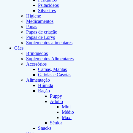
Psitacideos
Silvestres
Higiene
Medicamentos
Papas
Papas de criação
Papas de Lorys
Suplementos alimentares
Cães
Brinquedos
Suplementos Alimentares
Acessórios
Camas, Mantas
Gaiolas e Casotas
Alimentação
Húmida
Ração
Puppy
Adulto
Mini
Médio
Maxi
Sénior
Snacks