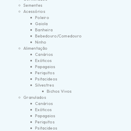
Sementes
Acessórios
Poleiro
Gaiola
Banheira
Bebedouro/Comedouro
Ninho
Alimentação
Canários
Exóticos
Papagaios
Periquitos
Psitacideos
Silvestres
Bichos Vivos
Granulados
Canários
Exóticos
Papagaios
Periquitos
Psitacideos