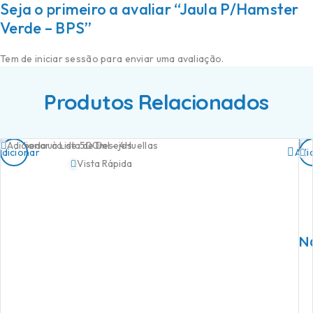
Seja o primeiro a avaliar “Jaula P/Hamster
Verde – BPS”
Tem de
iniciar sessão
para enviar uma avaliação.
Produtos Relacionados
Adicionar à Lista de Desejos
Adicionar
Adi
Vista Rápida
N