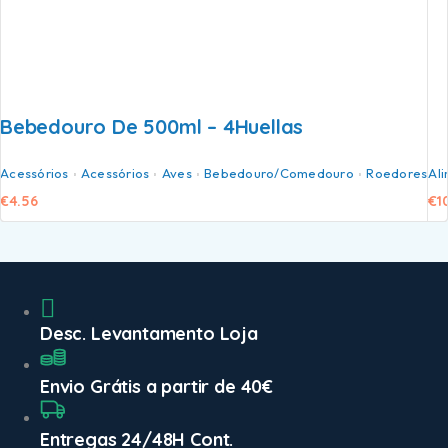
Bebedouro De 500ml – 4Huellas
Acessórios
Acessórios
Aves
Bebedouro/Comedouro
Roedores
Al
€
4.56
€
1
Desc. Levantamento Loja
Envio Grátis a partir de 40€
Entregas 24/48H Cont.