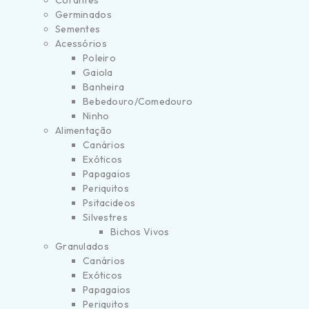
Corantes
Germinados
Sementes
Acessórios
Poleiro
Gaiola
Banheira
Bebedouro/Comedouro
Ninho
Alimentação
Canários
Exóticos
Papagaios
Periquitos
Psitacideos
Silvestres
Bichos Vivos
Granulados
Canários
Exóticos
Papagaios
Periquitos