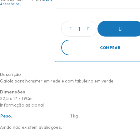
Acessórios
,
Quantidade de Jaula P/Hamster Verde
ADICIONAR
COMPRAR
Descrição
Gaiola para hamster em rede e com tabuleiro em verde.
Dimensões
22,5 x 17 x 19Cm
Informação adicional
Peso
1 kg
Ainda não existem avaliações.