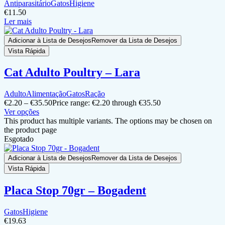
Antiparasitário
Gatos
Higiene
€
11.50
Ler mais
Adicionar à Lista de Desejos
Remover da Lista de Desejos
Vista Rápida
Cat Adulto Poultry – Lara
Adulto
Alimentação
Gatos
Ração
€
2.20
–
€
35.50
Price range: €2.20 through €35.50
Ver opções
This product has multiple variants. The options may be chosen on
the product page
Esgotado
Adicionar à Lista de Desejos
Remover da Lista de Desejos
Vista Rápida
Placa Stop 70gr – Bogadent
Gatos
Higiene
€
19.63