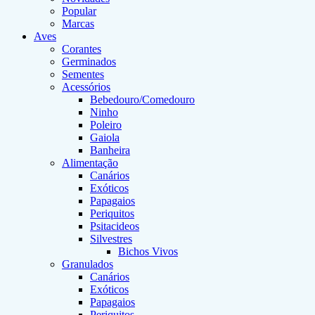
Popular
Marcas
Aves
Corantes
Germinados
Sementes
Acessórios
Bebedouro/Comedouro
Ninho
Poleiro
Gaiola
Banheira
Alimentação
Canários
Exóticos
Papagaios
Periquitos
Psitacideos
Silvestres
Bichos Vivos
Granulados
Canários
Exóticos
Papagaios
Periquitos