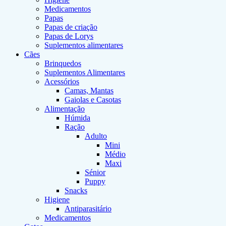
Medicamentos
Papas
Papas de criação
Papas de Lorys
Suplementos alimentares
Cães
Brinquedos
Suplementos Alimentares
Acessórios
Camas, Mantas
Gaiolas e Casotas
Alimentação
Húmida
Ração
Adulto
Mini
Médio
Maxi
Sénior
Puppy
Snacks
Higiene
Antiparasitário
Medicamentos