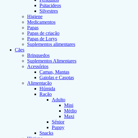
Psitacideos
Silvestres
Higiene
Medicamentos
Papas
Papas de criação
Papas de Lorys
Suplementos alimentares
Cães
Brinquedos
Suplementos Alimentares
Acessórios
Camas, Mantas
Gaiolas e Casotas
Alimentação
Húmida
Ração
Adulto
Mini
Médio
Maxi
Sénior
Puppy
Snacks