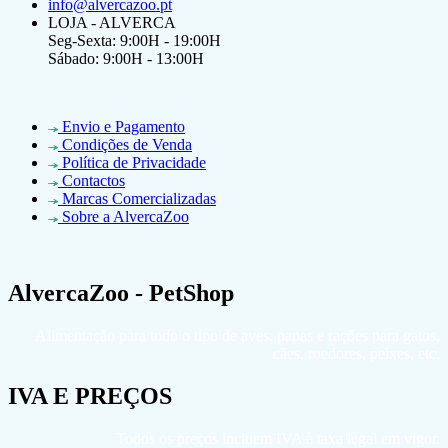
info@alvercazoo.pt
LOJA - ALVERCA
Seg-Sexta: 9:00H - 19:00H
Sábado: 9:00H - 13:00H
Envio e Pagamento
Condições de Venda
Política de Privacidade
Contactos
Marcas Comercializadas
Sobre a AlvercaZoo
AlvercaZoo - PetShop
Alimentação para todo o tipo de aves, papas e rações para gatos,
cães, roedores, peixes, etc.
IVA E PREÇOS
Todos os preços incluem IVA à taxa legal em vigor.