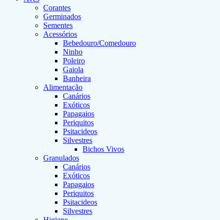
Corantes
Germinados
Sementes
Acessórios
Bebedouro/Comedouro
Ninho
Poleiro
Gaiola
Banheira
Alimentação
Canários
Exóticos
Papagaios
Periquitos
Psitacideos
Silvestres
Bichos Vivos
Granulados
Canários
Exóticos
Papagaios
Periquitos
Psitacideos
Silvestres
Higiene