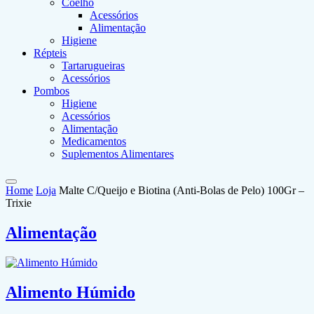
Coelho
Acessórios
Alimentação
Higiene
Répteis
Tartarugueiras
Acessórios
Pombos
Higiene
Acessórios
Alimentação
Medicamentos
Suplementos Alimentares
Home
Loja
Malte C/Queijo e Biotina (Anti-Bolas de Pelo) 100Gr –
Trixie
Alimentação
Alimento Húmido