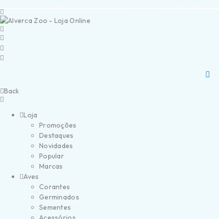
Portes Grátis a partir de 40€ (Portugal Continental)
Entregas R
Back
Loja
Promoções
Destaques
Novidades
Popular
Marcas
Aves
Corantes
Germinados
Sementes
Acessórios