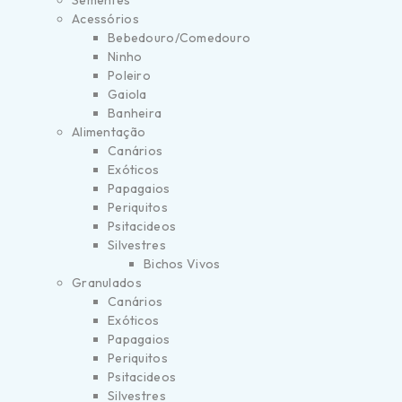
Sementes
Acessórios
Bebedouro/Comedouro
Ninho
Poleiro
Gaiola
Banheira
Alimentação
Canários
Exóticos
Papagaios
Periquitos
Psitacideos
Silvestres
Bichos Vivos
Granulados
Canários
Exóticos
Papagaios
Periquitos
Psitacideos
Silvestres