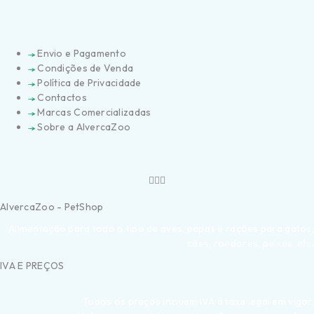
Envio e Pagamento
Condições de Venda
Política de Privacidade
Contactos
Marcas Comercializadas
Sobre a AlvercaZoo
AlvercaZoo - PetShop
Alimentação para todo o tipo de aves, papas e rações para gatos,
cães, roedores, peixes, etc.
IVA E PREÇOS
Todos os preços incluem IVA à taxa legal em vigor.