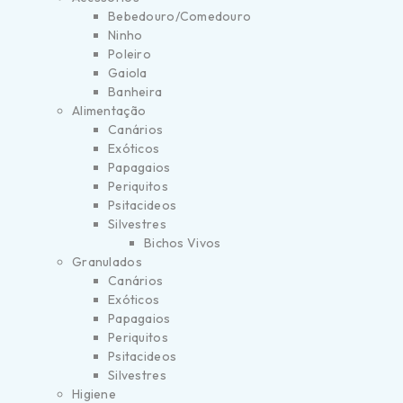
Bebedouro/Comedouro
Ninho
Poleiro
Gaiola
Banheira
Alimentação
Canários
Exóticos
Papagaios
Periquitos
Psitacideos
Silvestres
Bichos Vivos
Granulados
Canários
Exóticos
Papagaios
Periquitos
Psitacideos
Silvestres
Higiene