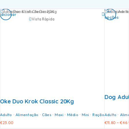
Ver
Adicionar à Lista de Desejos
Adicionar à
Adicionar
opções
Vista Rápida
Dog Adul
Oke Duo Krok Classic 20Kg
Adulto
Alimentação
Cães
Maxi
Médio
Mini
Ração
Adulto
Alim
€
23.00
€
11.80
–
€
46.