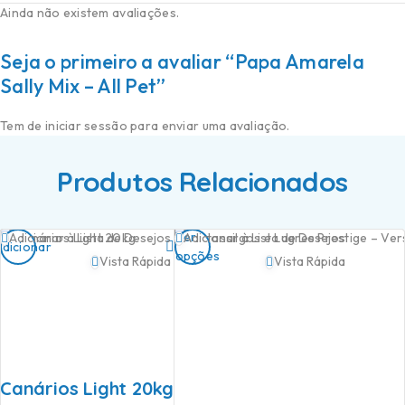
Ainda não existem avaliações.
Seja o primeiro a avaliar “Papa Amarela
Sally Mix – All Pet”
Tem de
iniciar sessão
para enviar uma avaliação.
Produtos Relacionados
Ver
Adicionar à Lista de Desejos
Adicionar à Lista de Desejos
Adicionar
opções
Vista Rápida
Vista Rápida
Canários Light 20kg