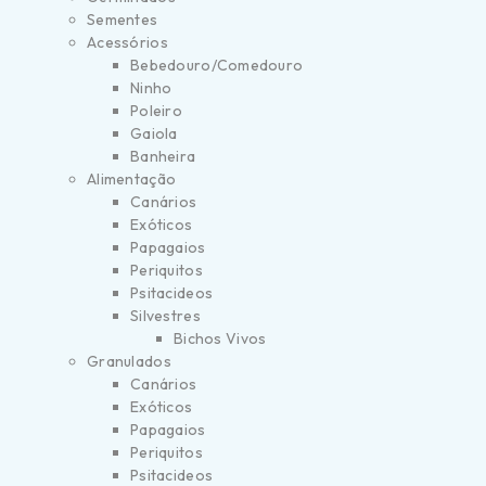
Sementes
Acessórios
Bebedouro/Comedouro
Ninho
Poleiro
Gaiola
Banheira
Alimentação
Canários
Exóticos
Papagaios
Periquitos
Psitacideos
Silvestres
Bichos Vivos
Granulados
Canários
Exóticos
Papagaios
Periquitos
Psitacideos