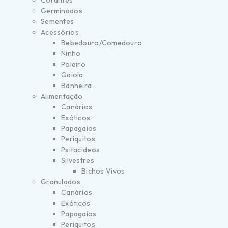
Corantes
Germinados
Sementes
Acessórios
Bebedouro/Comedouro
Ninho
Poleiro
Gaiola
Banheira
Alimentação
Canários
Exóticos
Papagaios
Periquitos
Psitacideos
Silvestres
Bichos Vivos
Granulados
Canários
Exóticos
Papagaios
Periquitos