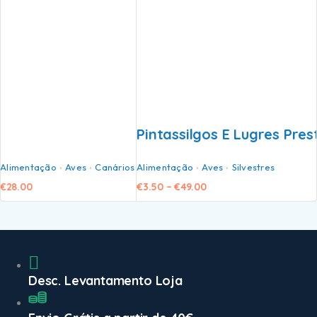
Pintassilgos E Lugres Pres
Alimentação
Aves
Canários
Alimentação
Aves
Silvestres
€
28.00
€
3.50
–
€
49.00
Desc. Levantamento Loja