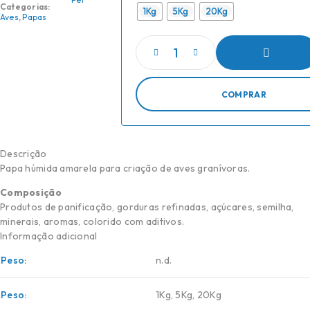
Categorias:
1Kg
5Kg
20Kg
Aves
,
Papas
ADICIONAR
COMPRAR
Descrição
Papa húmida amarela para criação de aves granívoras.
Composição
Produtos de panificação, gorduras refinadas, açúcares, semilha,
minerais, aromas, colorido com aditivos.
Informação adicional
Peso
n.d.
Peso
1Kg
,
5Kg
,
20Kg