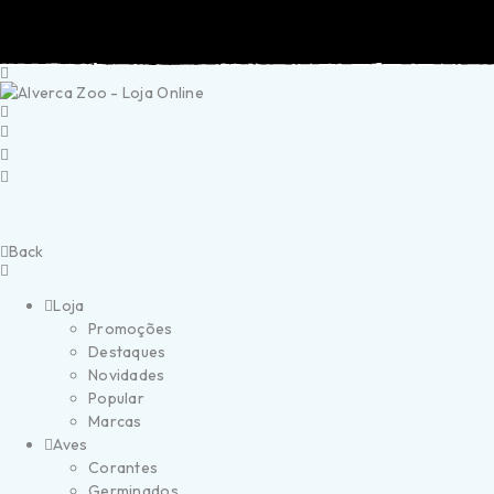
Portes Grátis a partir de 40€ (Portugal Continental)
Ent
Back
Loja
Promoções
Destaques
Novidades
Popular
Marcas
Aves
Corantes
Germinados