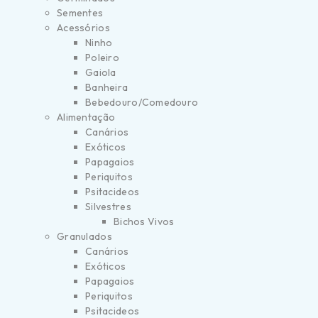
Sementes
Acessórios
Ninho
Poleiro
Gaiola
Banheira
Bebedouro/Comedouro
Alimentação
Canários
Exóticos
Papagaios
Periquitos
Psitacideos
Silvestres
Bichos Vivos
Granulados
Canários
Exóticos
Papagaios
Periquitos
Psitacideos