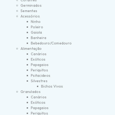
Corantes
Germinados
Sementes
Acessórios
Ninho
Poleiro
Gaiola
Banheira
Bebedouro/Comedouro
Alimentação
Canários
Exóticos
Papagaios
Periquitos
Psitacideos
Silvestres
Bichos Vivos
Granulados
Canários
Exóticos
Papagaios
Periquitos