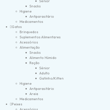
Sénior
Snacks
Higiene
Antiparasitário
Medicamentos
Gatos
Brinquedos
Suplementos Alimentares
Acessórios
Alimentação
Snacks
Alimento Húmido
Ração
Sénior
Adulto
Gatinho/Kitten
Higiene
Antiparasitário
Areia
Medicamentos
Peixes
Acessórios