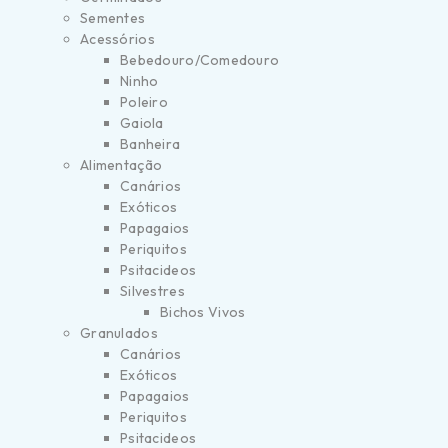
Sementes
Acessórios
Bebedouro/Comedouro
Ninho
Poleiro
Gaiola
Banheira
Alimentação
Canários
Exóticos
Papagaios
Periquitos
Psitacideos
Silvestres
Bichos Vivos
Granulados
Canários
Exóticos
Papagaios
Periquitos
Psitacideos