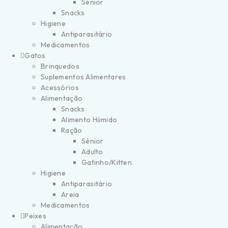
Sénior
Snacks
Higiene
Antiparasitário
Medicamentos
Gatos
Brinquedos
Suplementos Alimentares
Acessórios
Alimentação
Snacks
Alimento Húmido
Ração
Sénior
Adulto
Gatinho/Kitten
Higiene
Antiparasitário
Areia
Medicamentos
Peixes
Alimentação