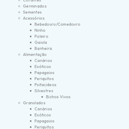
Corantes
Germinados
Sementes
Acessórios
Bebedouro/Comedouro
Ninho
Poleiro
Gaiola
Banheira
Alimentação
Canários
Exóticos
Papagaios
Periquitos
Psitacideos
Silvestres
Bichos Vivos
Granulados
Canários
Exóticos
Papagaios
Periquitos