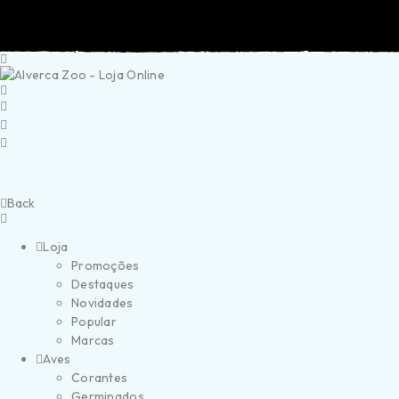
Portes Grátis a partir de 40€ (Portugal Continental)
Ent
Back
Loja
Promoções
Destaques
Novidades
Popular
Marcas
Aves
Corantes
Germinados