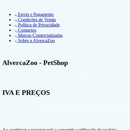
Envio e Pagamento
Condições de Venda
Política de Privacidade
Contactos
Marcas Comercializadas
Sobre a AlvercaZoo
AlvercaZoo - PetShop
Alimentação para todo o tipo de aves, papas e rações para gatos,
cães, roedores, peixes, etc.
IVA E PREÇOS
Todos os preços incluem IVA à taxa legal em vigor.
Nota: preços sujeitos a alteração sem aviso prévio.
© AlvercaZoo – desenvolvido por
BEWEB
Ao continuar a navegar está a consentir a utilização de cookies -