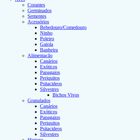
Corantes
Germinados
Sementes
Acessórios
Bebedouro/Comedouro
Ninho
Poleiro
Gaiola
Banheira
Alimentação
Canários
Exóticos
Papagaios
Periquitos
Psitacideos
Silvestres
Bichos Vivos
Granulados
Canários
Exóticos
Papagaios
Periquitos
Psitacideos
Silvestres
Higiene