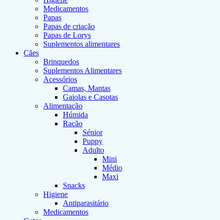
Medicamentos
Papas
Papas de criação
Papas de Lorys
Suplementos alimentares
Cães
Brinquedos
Suplementos Alimentares
Acessórios
Camas, Mantas
Gaiolas e Casotas
Alimentação
Húmida
Ração
Sénior
Puppy
Adulto
Mini
Médio
Maxi
Snacks
Higiene
Antiparasitário
Medicamentos