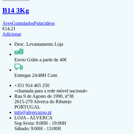
B14 3Kg
Aves
Granulados
Psitacideos
€
14.21
Adicionar
Desc. Levantamento Loja
Envio Grátis a partir de 40€
Entregas 24/48H Cont.
+351 914 465 250
«chamada para a rede móvel nacional»
Rua 9 de Agosto de 1990, nº38
2615-279 Alverca do Ribatejo
PORTUGAL
info@alvercazoo.pt
LOJA - ALVERCA
Seg-Sexta: 9:00H - 19:00H
Sábado: 9:00H - 13:00H