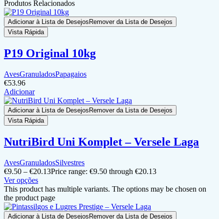
Produtos Relacionados
Adicionar à Lista de Desejos
Remover da Lista de Desejos
Vista Rápida
P19 Original 10kg
Aves
Granulados
Papagaios
€
53.96
Adicionar
Adicionar à Lista de Desejos
Remover da Lista de Desejos
Vista Rápida
NutriBird Uni Komplet – Versele Laga
Aves
Granulados
Silvestres
€
9.50
–
€
20.13
Price range: €9.50 through €20.13
Ver opções
This product has multiple variants. The options may be chosen on
the product page
Adicionar à Lista de Desejos
Remover da Lista de Desejos