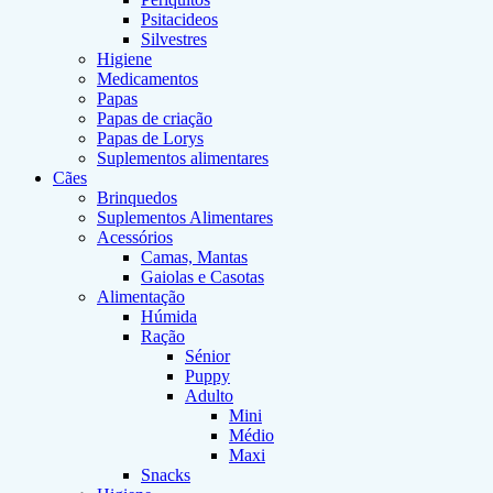
Psitacideos
Silvestres
Higiene
Medicamentos
Papas
Papas de criação
Papas de Lorys
Suplementos alimentares
Cães
Brinquedos
Suplementos Alimentares
Acessórios
Camas, Mantas
Gaiolas e Casotas
Alimentação
Húmida
Ração
Sénior
Puppy
Adulto
Mini
Médio
Maxi
Snacks