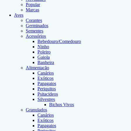
Popular
Marcas
Aves
Corantes
Germinados
Sementes
Acessórios
Bebedouro/Comedouro
Ninho
Poleiro
Gaiola
Banheira
Alimentação
Canários
Exóticos
Papagaios
Periquitos
Psitacideos
Silvestres
Bichos Vivos
Granulados
Canários
Exóticos
Papagaios
Periquitos