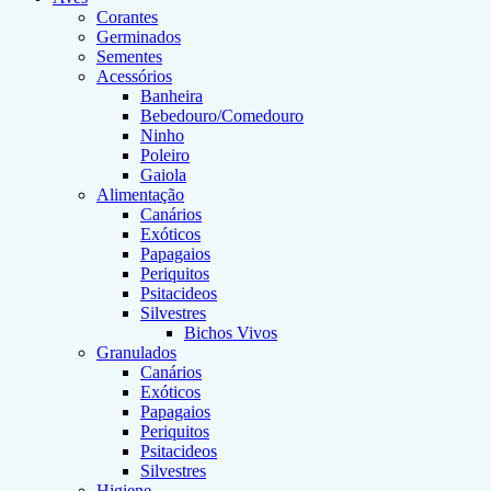
Corantes
Germinados
Sementes
Acessórios
Banheira
Bebedouro/Comedouro
Ninho
Poleiro
Gaiola
Alimentação
Canários
Exóticos
Papagaios
Periquitos
Psitacideos
Silvestres
Bichos Vivos
Granulados
Canários
Exóticos
Papagaios
Periquitos
Psitacideos
Silvestres
Higiene