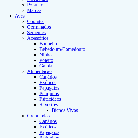
Popular
Marcas
Aves
Corantes
Germinados
Sementes
Acessórios
Banheira
Bebedouro/Comedouro
Ninho
Poleiro
Gaiola
Alimentação
Canários
Exóticos
Papagaios
Periquitos
Psitacideos
Silvestres
Bichos Vivos
Granulados
Canários
Exóticos
Papagaios
Periquitos