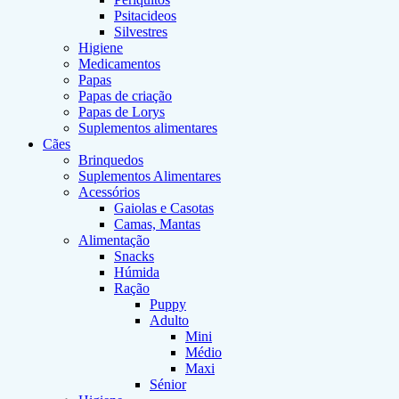
Psitacideos
Silvestres
Higiene
Medicamentos
Papas
Papas de criação
Papas de Lorys
Suplementos alimentares
Cães
Brinquedos
Suplementos Alimentares
Acessórios
Gaiolas e Casotas
Camas, Mantas
Alimentação
Snacks
Húmida
Ração
Puppy
Adulto
Mini
Médio
Maxi
Sénior