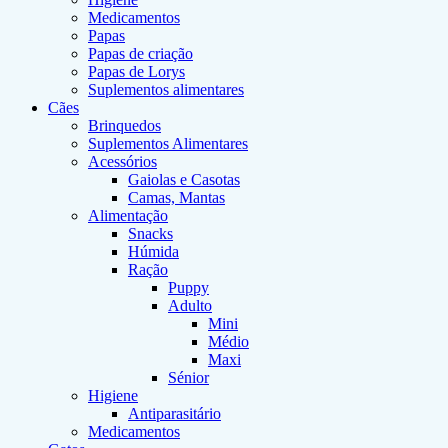
Medicamentos
Papas
Papas de criação
Papas de Lorys
Suplementos alimentares
Cães
Brinquedos
Suplementos Alimentares
Acessórios
Gaiolas e Casotas
Camas, Mantas
Alimentação
Snacks
Húmida
Ração
Puppy
Adulto
Mini
Médio
Maxi
Sénior
Higiene
Antiparasitário
Medicamentos