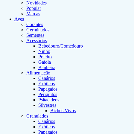
Novidades
Popular
Marcas
Aves
Corantes
Germinados
Sementes
Acessórios
Bebedouro/Comedouro
Ninho
Poleiro
Gaiola
Banheira
Alimentação
Canários
Exóticos
Papagaios
Periquitos
Psitacideos
Silvestres
Bichos Vivos
Granulados
Canários
Exóticos
Papagaios