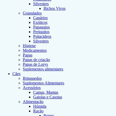
Silvestres
Bichos Vivos
Granulados
Canários
Exóticos
Papagaios
Periquitos
Psitacideos
Silvestres
Higiene
Medicamentos
Papas
Papas de criação
Papas de Lorys
Suplementos alimentares
Cães
Brinquedos
Suplementos Alimentares
Acessórios
Camas, Mantas
Gaiolas e Casotas
Alimentação
Húmida
Ração
Puppy