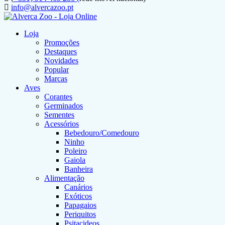
info@alvercazoo.pt
Loja
Promoções
Destaques
Novidades
Popular
Marcas
Aves
Corantes
Germinados
Sementes
Acessórios
Bebedouro/Comedouro
Ninho
Poleiro
Gaiola
Banheira
Alimentação
Canários
Exóticos
Papagaios
Periquitos
Psitacideos