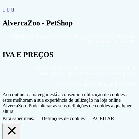
AlvercaZoo - PetShop
Alimentação para todo o tipo de aves, papas e rações para gatos,
cães, roedores, peixes, etc.
IVA E PREÇOS
Todos os preços incluem IVA à taxa legal em vigor.
Nota: preços sujeitos a alteração sem aviso prévio.
© AlvercaZoo – desenvolvido por
BEWEB
Ao continuar a navegar está a consentir a utilização de cookies -
estes melhoram a sua experiência de utilização na loja online
AlvercaZoo. Pode alterar as suas definições de cookies a qualquer
altura.
Para saber mais:
Definições de cookies
ACEITAR