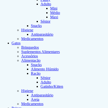
Adulto
Mini
Médio
Maxi
Sénior
Snacks
Higiene
Antiparasitário
Medicamentos
Gatos
Brinquedos
Suplementos Alimentares
Acessórios
Alimentação
Snacks
Alimento Húmido
Ração
Sénior
Adulto
Gatinho/Kitten
Higiene
Antiparasitário
Areia
Medicamentos