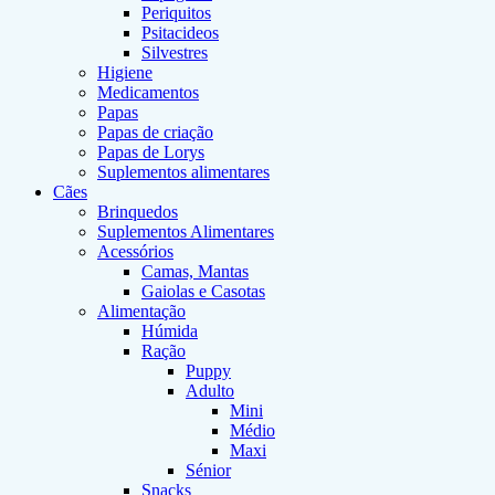
Periquitos
Psitacideos
Silvestres
Higiene
Medicamentos
Papas
Papas de criação
Papas de Lorys
Suplementos alimentares
Cães
Brinquedos
Suplementos Alimentares
Acessórios
Camas, Mantas
Gaiolas e Casotas
Alimentação
Húmida
Ração
Puppy
Adulto
Mini
Médio
Maxi
Sénior
Snacks