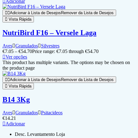
Adicionar
Adicionar à Lista de Desejos
Remover da Lista de Desejos
Vista Rápida
NutriBird F16 – Versele Laga
Aves
Granulados
Silvestres
€
7.05
–
€
54.70
Price range: €7.05 through €54.70
Ver opções
This product has multiple variants. The options may be chosen on
the product page
Adicionar à Lista de Desejos
Remover da Lista de Desejos
Vista Rápida
B14 3Kg
Aves
Granulados
Psitacideos
€
14.21
Adicionar
Desc. Levantamento Loja