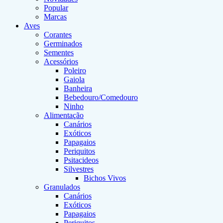
Popular
Marcas
Aves
Corantes
Germinados
Sementes
Acessórios
Poleiro
Gaiola
Banheira
Bebedouro/Comedouro
Ninho
Alimentação
Canários
Exóticos
Papagaios
Periquitos
Psitacideos
Silvestres
Bichos Vivos
Granulados
Canários
Exóticos
Papagaios
Periquitos