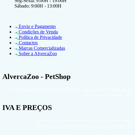
Seg-Sexta: 9:00H - 19:00H
Sábado: 9:00H - 13:00H
Envio e Pagamento
Condições de Venda
Política de Privacidade
Contactos
Marcas Comercializadas
Sobre a AlvercaZoo
AlvercaZoo - PetShop
Alimentação para todo o tipo de aves, papas e rações para gatos,
cães, roedores, peixes, etc.
IVA E PREÇOS
Todos os preços incluem IVA à taxa legal em vigor.
Nota: preços sujeitos a alteração sem aviso prévio.