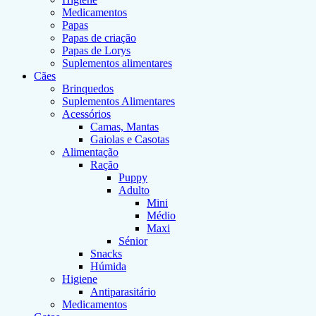
Medicamentos
Papas
Papas de criação
Papas de Lorys
Suplementos alimentares
Cães
Brinquedos
Suplementos Alimentares
Acessórios
Camas, Mantas
Gaiolas e Casotas
Alimentação
Ração
Puppy
Adulto
Mini
Médio
Maxi
Sénior
Snacks
Húmida
Higiene
Antiparasitário
Medicamentos