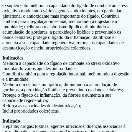
O suplemento melhora a capacidade do fígado de combate ao stress
oxidativo modulando vários agentes antioxidantes, em particular a
glutationa, o antioxidante mais importante do fígado. Contribui
também para a regulação intestinal, melhorando a digestão e a
imunidade; melhora o metabolismo lipídico, diminuindo a
acumulação de gorduras, a peroxidação lipídica e prevenindo os
danos celulares; protege o fígado da inflamação, da fi­brose e
aumenta a sua capacidade regenerativa; reforça as capacidades de
desintoxicação e inclui propriedades coleréticas.
Indicações
Melhora a capacidade do fígado de combate ao stress oxidativo
modulando vários agentes antioxidantes;
Contribui também para a regulação intestinal, melhorando a digestão
e a imunidade;
Melhora o metabolismo lipídico, diminuindo a acumulação de
gorduras, a peroxidação lipídica e prevenindo os danos celulares;
Protege o fígado da inflamação, da ­fibrose e aumenta a sua
capacidade regenerativa;
Reforça as capacidades de desintoxicação;
Inclui propriedades coleréticas.
Indicado
Hepatite; drogas; toxinas; agentes infeciosos; doenças associadas à
raça; idiopática; regeneração nodular e cirrose; doenças porto