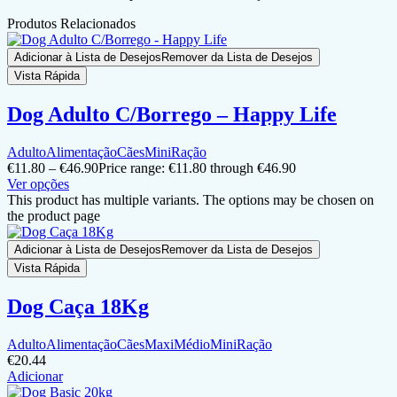
Produtos Relacionados
Adicionar à Lista de Desejos
Remover da Lista de Desejos
Vista Rápida
Dog Adulto C/Borrego – Happy Life
Adulto
Alimentação
Cães
Mini
Ração
€
11.80
–
€
46.90
Price range: €11.80 through €46.90
Ver opções
This product has multiple variants. The options may be chosen on
the product page
Adicionar à Lista de Desejos
Remover da Lista de Desejos
Vista Rápida
Dog Caça 18Kg
Adulto
Alimentação
Cães
Maxi
Médio
Mini
Ração
€
20.44
Adicionar