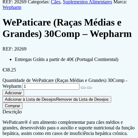
REF:
20269
Categorias:
Cães
,
Suplementos Alimentares
Marca:
Wepharm
WePaticare (Raças Médias e
Grandes) 30Comp – Wepharm
REF:
20269
Entregas Grátis a partir de 40€ (Portugal Continental)
€
38.25
Quantidade de WePaticare (Raças Médias e Grandes) 30Comp -
Wepharm
Adicionar
Adicionar à Lista de Desejos
Remover da Lista de Desejos
Comprar
Descrição
WePaticare® é um alimento complementar para cães médios e
grandes, desenvolvido para o auxílio e suporte nutricional da função
hepática, assim como em casos de insufi­ciência hepática crónica.