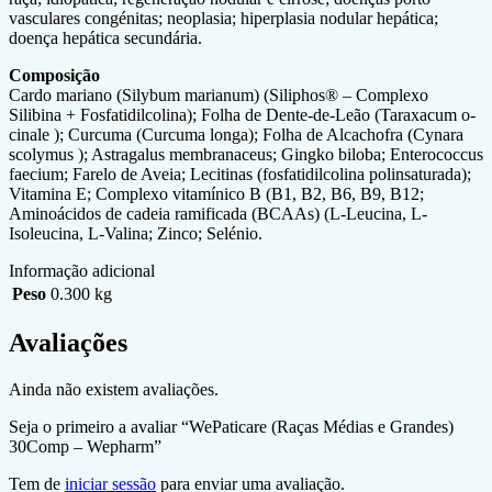
vasculares congénitas; neoplasia; hiperplasia nodular hepática;
doença hepática secundária.
Composição
Cardo mariano (Silybum marianum) (Siliphos® – Complexo
Silibina + Fosfatidilcolina); Folha de Dente-de-Leão (Taraxacum o­
cinale ); Curcuma (Curcuma longa); Folha de Alcachofra (Cynara
scolymus ); Astragalus membranaceus; Gingko biloba; Enterococcus
faecium; Farelo de Aveia; Lecitinas (fosfatidilcolina polinsaturada);
Vitamina E; Complexo vitamínico B (B1, B2, B6, B9, B12;
Aminoácidos de cadeia ramificada (BCAAs) (L-Leucina, L-
Isoleucina, L-Valina; Zinco; Selénio.
Informação adicional
Peso
0.300 kg
Avaliações
Ainda não existem avaliações.
Seja o primeiro a avaliar “WePaticare (Raças Médias e Grandes)
30Comp – Wepharm”
Tem de
iniciar sessão
para enviar uma avaliação.