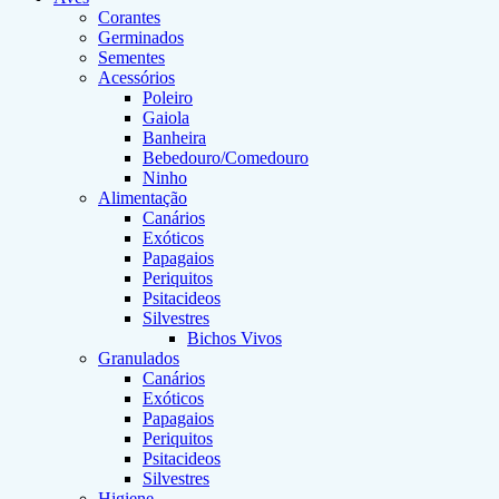
Corantes
Germinados
Sementes
Acessórios
Poleiro
Gaiola
Banheira
Bebedouro/Comedouro
Ninho
Alimentação
Canários
Exóticos
Papagaios
Periquitos
Psitacideos
Silvestres
Bichos Vivos
Granulados
Canários
Exóticos
Papagaios
Periquitos
Psitacideos
Silvestres
Higiene