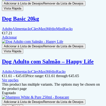
Adicionar à Lista de Desejos
Remover da Lista de Desejos
Vista Rápida
Dog Basic 20kg
Adulto
Alimentação
Cães
Maxi
Médio
Mini
Ração
€
17.21
Adicionar
Adicionar à Lista de Desejos
Remover da Lista de Desejos
Vista Rápida
Dog Adulto com Salmão – Happy Life
Adulto
Alimentação
Cães
Maxi
Médio
Ração
€
11.61
–
€
45.65
Price range: €11.61 through €45.65
Ver opções
This product has multiple variants. The options may be chosen on
the product page
Esgotado
Adicionar à Lista de Desejos
Remover da Lista de Desejos