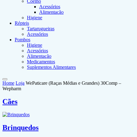
Coelho
Acessórios
Alimentação
Higiene
Répteis
Tartarugueiras
Acessórios
Pombos
Higiene
Acessórios
Alimentação
Medicamentos
Suplementos Alimentares
Home
Loja
WePaticare (Raças Médias e Grandes) 30Comp –
Wepharm
Cães
Brinquedos