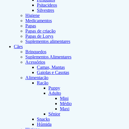
Psitacideos
Silvestres
Higiene
Medicamentos
Papas
Papas de criação
Papas de Lorys
Suplementos alimentares
Cães
Brinquedos
Suplementos Alimentares
Acessórios
Camas, Mantas
Gaiolas e Casotas
Alimentação
Ração
Puppy
Adulto
Mini
Médio
Maxi
Sénior
Snacks
Húmida