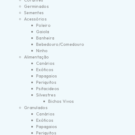
Corantes
Germinados
Sementes
Acessórios
Poleiro
Gaiola
Banheira
Bebedouro/Comedouro
Ninho
Alimentação
Canários
Exóticos
Papagaios
Periquitos
Psitacideos
Silvestres
Bichos Vivos
Granulados
Canários
Exóticos
Papagaios
Periquitos