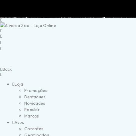
Portes Grátis a partir de 40€ (Portugal Continental)
Ent
Back
Loja
Promoções
Destaques
Novidades
Popular
Marcas
Aves
Corantes
Germinados