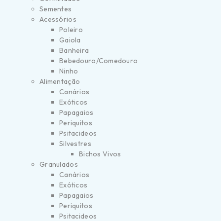
Sementes
Acessórios
Poleiro
Gaiola
Banheira
Bebedouro/Comedouro
Ninho
Alimentação
Canários
Exóticos
Papagaios
Periquitos
Psitacideos
Silvestres
Bichos Vivos
Granulados
Canários
Exóticos
Papagaios
Periquitos
Psitacideos