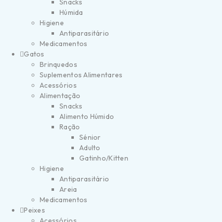
Snacks
Húmida
Higiene
Antiparasitário
Medicamentos
Gatos
Brinquedos
Suplementos Alimentares
Acessórios
Alimentação
Snacks
Alimento Húmido
Ração
Sénior
Adulto
Gatinho/Kitten
Higiene
Antiparasitário
Areia
Medicamentos
Peixes
Acessórios